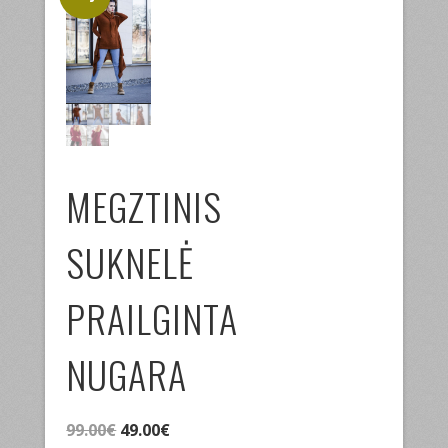
MEGZTINIS
SUKNELĖ
PRAILGINTA
NUGARA
Original
Current
99.00
€
49.00
€