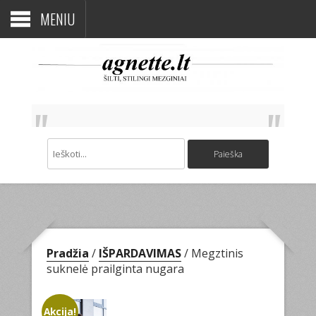
MENIU
Pradžia
/
IŠPARDAVIMAS
/ Megztinis
suknelė prailginta nugara
Akcija!