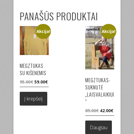
PANAŠŪS PRODUKTAI
Akcija!
Akcija!
MEGZTUKAS
SU KIŠENĖMIS
MEGZTUKAS-
Original
Current
95.00
€
59.00
€
SUKNUTĖ
price
price
was:
is:
„LAISVALAIKIUI
Į krepšelį
95.00€.
59.00€.
”
Original
Current
89.00
€
42.00
€
price
price
was:
is:
Daugiau
89.00€.
42.00€.