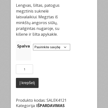
price
price
Lengvas, šiltas, patogus
was:
is:
megztinis suknelė
99.00€.
49.00€.
laisvalaikiui. Megztas iš
minkštų angoros siūlų,
prailgintas nugaroje, su
kišene ir šilta apykakle.
Spalva
produkto
kiekis:
Megztinis
suknelė
Į krepšelį
prailginta
nugara
Produkto kodas:
SALEK4121
Kategorija:
IŠPARDAVIMAS