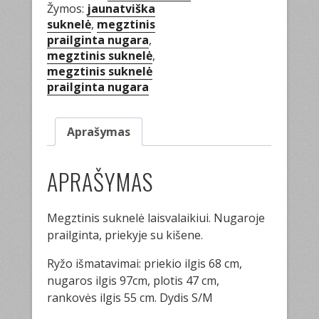
Žymos:
jaunatviška
suknelė
,
megztinis
prailginta nugara
,
megztinis suknelė
,
megztinis suknelė
prailginta nugara
Aprašymas
APRAŠYMAS
Megztinis suknelė laisvalaikiui. Nugaroje
prailginta, priekyje su kišene.
Ryžo išmatavimai: priekio ilgis 68 cm,
nugaros ilgis 97cm, plotis 47 cm,
rankovės ilgis 55 cm. Dydis S/M