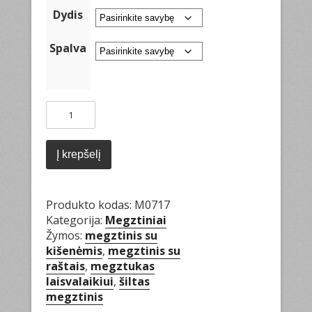
Dydis
Spalva
produkto
kiekis:
Megztukas
su
Į krepšelį
kišenėmis
Produkto kodas:
M0717
Kategorija:
Megztiniai
Žymos:
megztinis su
kišenėmis
,
megztinis su
raštais
,
megztukas
laisvalaikiui
,
šiltas
megztinis