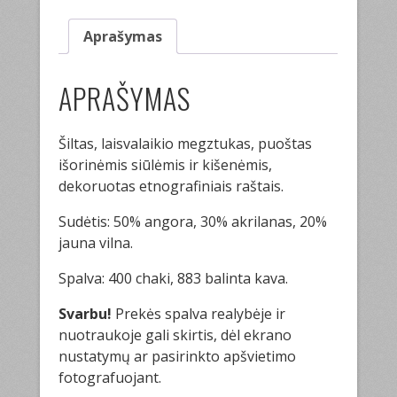
Aprašymas
APRAŠYMAS
Šiltas, laisvalaikio megztukas, puoštas
išorinėmis siūlėmis ir kišenėmis,
dekoruotas etnografiniais raštais.
Sudėtis: 50% angora, 30% akrilanas, 20%
jauna vilna.
Spalva: 400 chaki, 883 balinta kava.
Svarbu!
Prekės spalva realybėje ir
nuotraukoje gali skirtis, dėl ekrano
nustatymų ar pasirinkto apšvietimo
fotografuojant.