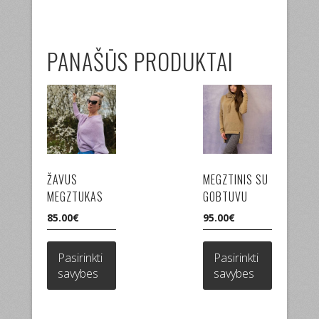
PANAŠŪS PRODUKTAI
ŽAVUS
MEGZTINIS SU
MEGZTUKAS
GOBTUVU
85.00
€
95.00
€
This
This
product
product
Pasirinkti
Pasirinkti
has
has
savybes
savybes
multiple
multiple
variants.
variants.
The
The