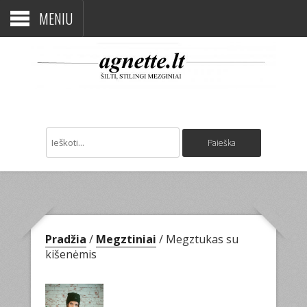
MENIU
Pradžia
/
Megztiniai
/ Megztukas su
kišenėmis