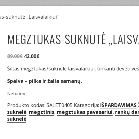
s-suknutė „Laisvalaikiui”
MEGZTUKAS-SUKNUTĖ „LAISVA
Original
Current
89.00
€
42.00
€
price
price
Šiltas megztukas/suknelė laisvalaikiui, tinkanti dėvėti vė
was:
is:
89.00€.
42.00€.
Spalva – pilka ir žalia samanų.
Neturime
Produkto kodas:
SALET0405
Kategorija:
IŠPARDAVIMAS
suknelė
,
megztinis
,
megztukas pavasariui
,
rankų da
suknelė