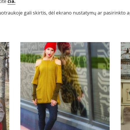
kite
čia.
uotraukoje gali skirtis, dėl ekrano nustatymų ar pasirinkto 