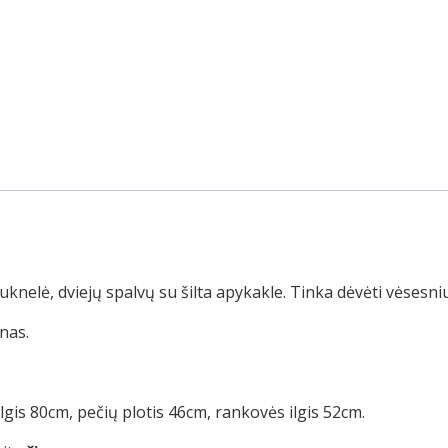
uknelė, dviejų spalvų su šilta apykakle. Tinka dėvėti vėsesni
nas.
ilgis 80cm, pečių plotis 46cm, rankovės ilgis 52cm.