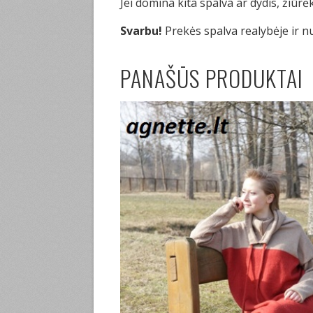
Jei domina kita spalva ar dydis, žiūrė
Svarbu!
Prekės spalva realybėje ir n
PANAŠŪS PRODUKTAI