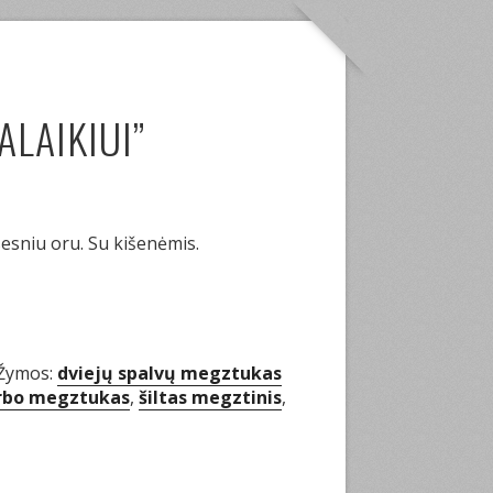
LAIKIUI”
sesniu oru. Su kišenėmis.
Žymos:
dviejų spalvų megztukas
rbo megztukas
,
šiltas megztinis
,