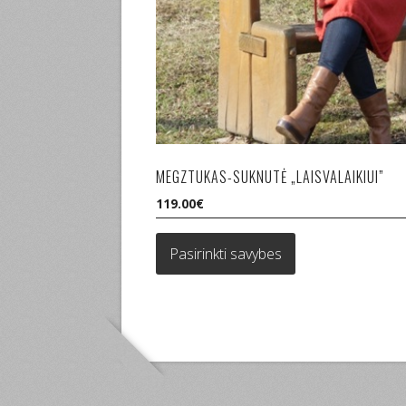
MEGZTUKAS-SUKNUTĖ „LAISVALAIKIUI”
119.00
€
This
product
Pasirinkti savybes
has
multiple
variants.
The
options
may
be