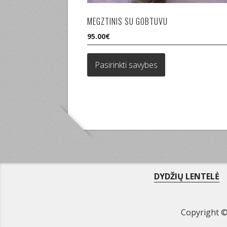
MEGZTINIS SU GOBTUVU
95.00
€
This
product
Pasirinkti savybes
has
multiple
variants.
The
options
may
be
chosen
on
the
DYDŽIŲ LENTELĖ
product
page
Copyright 