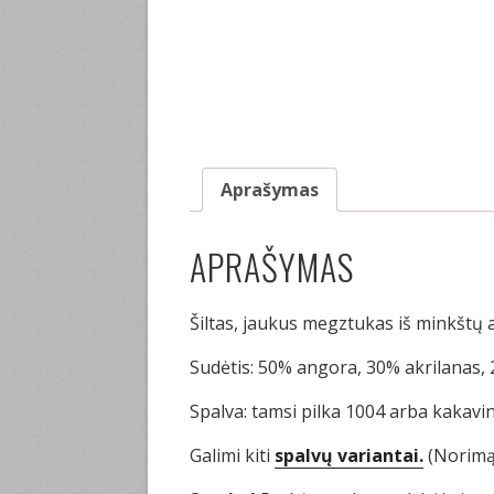
Aprašymas
APRAŠYMAS
Šiltas, jaukus megztukas iš minkštų 
Sudėtis: 50% angora, 30% akrilanas, 
Spalva: tamsi pilka 1004 arba kakavi
Galimi kiti
spalvų variantai.
(Norimą 