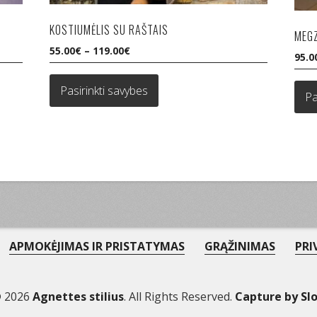
KOSTIUMĖLIS SU RAŠTAIS
MEGZ
55.00
€
–
119.00
€
95.0
This
product
Pasirinkti savybes
Pa
has
multiple
variants.
The
options
may
be
chosen
on
the
APMOKĖJIMAS IR PRISTATYMAS
GRĄŽINIMAS
PRI
product
page
© 2026
Agnettes stilius
. All Rights Reserved.
Capture by Sl