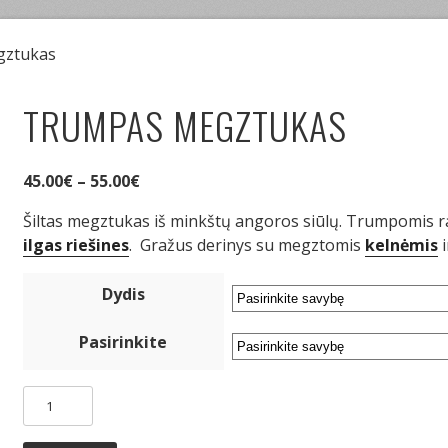
gztukas
TRUMPAS MEGZTUKAS
45.00
€
–
55.00
€
Šiltas megztukas iš minkštų angoros siūlų. Trumpomis r
ilgas riešines
. Gražus derinys su megztomis
kelnėmis
i
Dydis
Pasirinkite
produkto
kiekis:
Trumpas