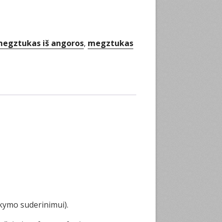
egztukas iš angoros
,
megztukas
kymo suderinimui).