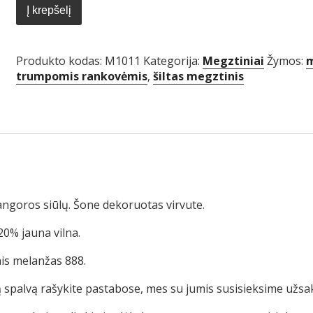
megztukas
Į krepšelį
Produkto kodas:
M1011
Kategorija:
Megztiniai
Žymos:
m
trumpomis rankovėmis
,
šiltas megztinis
angoros siūlų. Šone dekoruotas virvute.
20% jauna vilna.
nis melanžas 888.
spalvą rašykite pastabose, mes su jumis susisieksime užsa