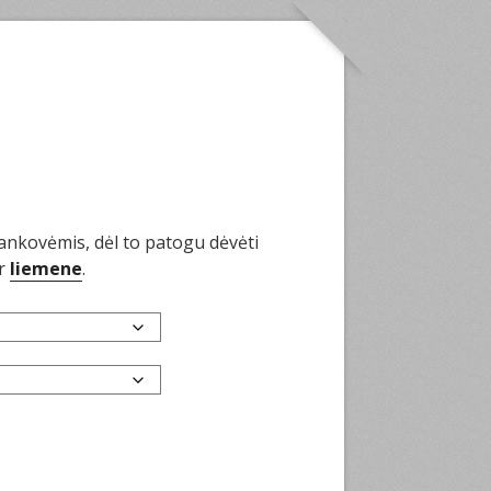
ankovėmis, dėl to patogu dėvėti
r
liemene
.