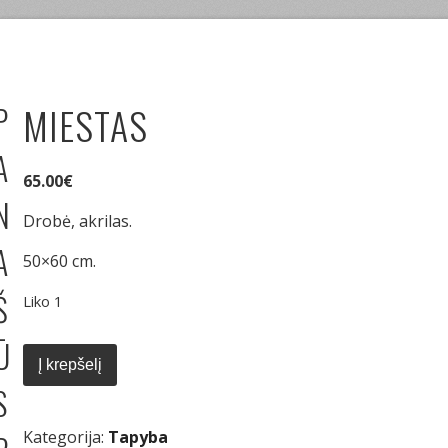
P
MIESTAS
A
65.00
€
N
Drobė, akrilas.
A
50×60 cm.
Š
Liko 1
produkto
Ū
kiekis:
Į krepšelį
Miestas
S
Kategorija:
Tapyba