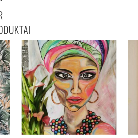
P
R
ODUKTAI