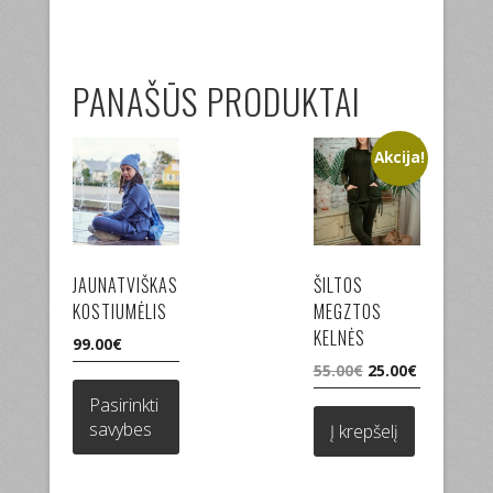
PANAŠŪS PRODUKTAI
Akcija!
JAUNATVIŠKAS
ŠILTOS
KOSTIUMĖLIS
MEGZTOS
KELNĖS
99.00
€
Original
Current
55.00
€
25.00
€
This
price
price
product
Pasirinkti
was:
is:
has
savybes
Į krepšelį
55.00€.
25.00€.
multiple
variants.