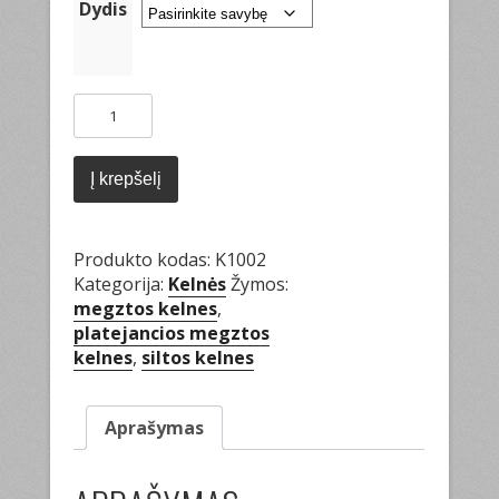
Dydis
produkto
kiekis:
Platėjančios
megztos
Į krepšelį
kelnės
Produkto kodas:
K1002
Kategorija:
Kelnės
Žymos:
megztos kelnes
,
platejancios megztos
kelnes
,
siltos kelnes
Aprašymas