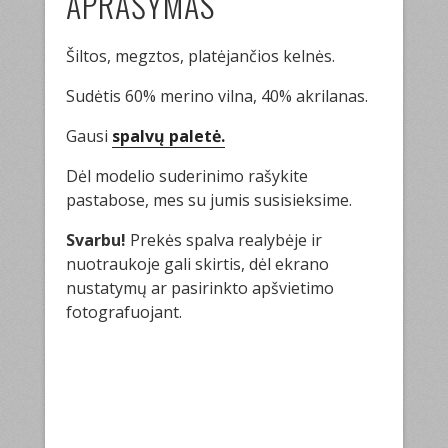
APRAŠYMAS
Šiltos, megztos, platėjančios kelnės.
Sudėtis 60% merino vilna, 40% akrilanas.
Gausi
spalvų paletė.
Dėl modelio suderinimo rašykite
pastabose, mes su jumis susisieksime.
Svarbu!
Prekės spalva realybėje ir
nuotraukoje gali skirtis, dėl ekrano
nustatymų ar pasirinkto apšvietimo
fotografuojant.