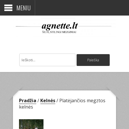
MENIU
Pradžia
/
Kelnės
/ Platėjančios megztos
kelnės