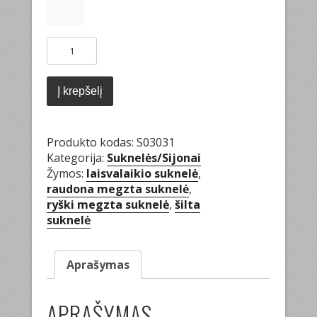
produkto
kiekis:
Plazdanti
suknelė
Į krepšelį
Produkto kodas:
S03031
Kategorija:
Suknelės/Sijonai
Žymos:
laisvalaikio suknelė
,
raudona megzta suknelė
,
ryški megzta suknelė
,
šilta
suknelė
Aprašymas
APRAŠYMAS