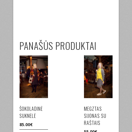
PANAŠŪS PRODUKTAI
ŠOKOLADINĖ
MEGZTAS
SUKNELĖ
SIJONAS SU
RAŠTAIS
85.00
€
55.00
€