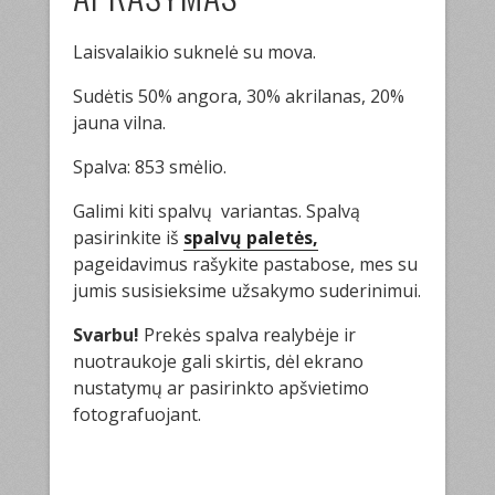
Laisvalaikio suknelė su mova.
Sudėtis 50% angora, 30% akrilanas, 20%
jauna vilna.
Spalva: 853 smėlio.
Galimi kiti spalvų variantas. Spalvą
pasirinkite iš
spalvų paletės,
pageidavimus rašykite pastabose, mes su
jumis susisieksime užsakymo suderinimui.
Svarbu!
Prekės spalva realybėje ir
nuotraukoje gali skirtis, dėl ekrano
nustatymų ar pasirinkto apšvietimo
fotografuojant.