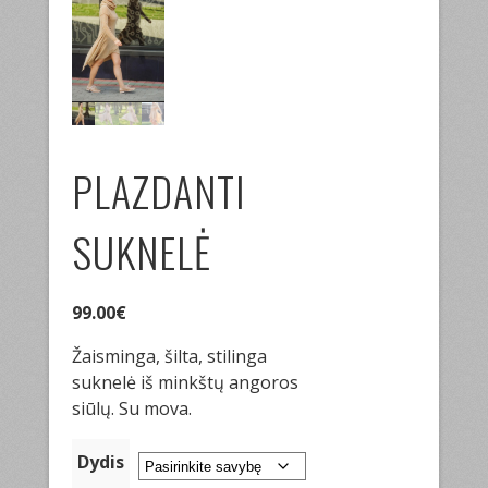
PLAZDANTI
SUKNELĖ
99.00
€
Žaisminga, šilta, stilinga
suknelė iš minkštų angoros
siūlų. Su mova.
Dydis