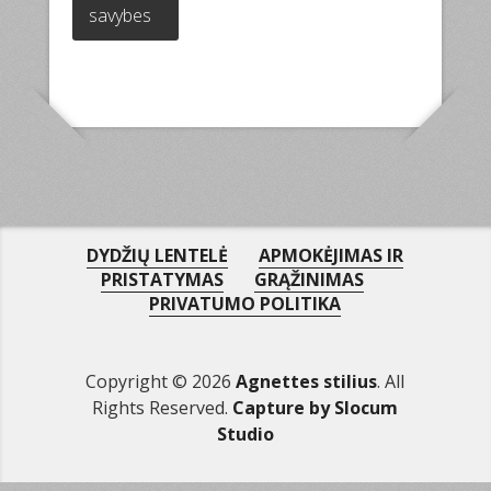
has
savybes
multiple
variants.
The
options
may
be
chosen
on
the
product
DYDŽIŲ LENTELĖ
APMOKĖJIMAS IR
page
PRISTATYMAS
GRĄŽINIMAS
PRIVATUMO POLITIKA
Copyright © 2026
Agnettes stilius
. All
Rights Reserved.
Capture by Slocum
Studio