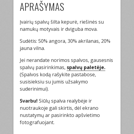
APRAŠYMAS
Įvairių spalvų šilta kepurė, riešinės su
namukų motyvais ir dviguba mova.
Sudėtis: 50% angora, 30% akrilanas, 20%
jauna vilna.
Jei nerandate norimos spalvos, gausesnis
spalvų pasirinkimas,
spalvų paletėje.
(Spalvos kodą rašykite pastabose,
susisieksiu su jumis užsakymo
suderinimui).
Svarbu!
Siūlų spalva realybėje ir
nuotraukoje gali skirtis, dėl ekrano
nustatymų ar pasirinkto apšvietimo
fotografuojant.