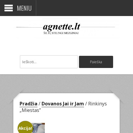
MENIU
Pradžia
/
Dovanos Jai ir Jam
/ Rinkinys
„Miestas”
Akcija!