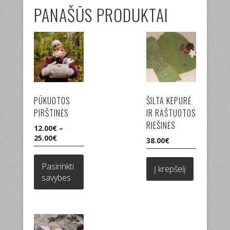
PANAŠŪS PRODUKTAI
PŪKUOTOS
ŠILTA KEPURĖ
PIRŠTINĖS
IR RAŠTUOTOS
RIEŠINĖS
12.00
€
–
25.00
€
38.00
€
This
product
Pasirinkti
Į krepšelį
has
savybes
multiple
variants.
The
options