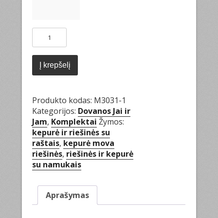
produkto
kiekis:
Rinkinys
"Miestas"
Į krepšelį
Produkto kodas:
M3031-1
Kategorijos:
Dovanos Jai ir
Jam
,
Komplektai
Žymos:
kepurė ir riešinės su
raštais
,
kepurė mova
riešinės
,
riešinės ir kepurė
su namukais
Aprašymas