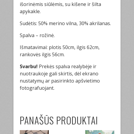
išorinėmis siūlėmis, su kišene ir šilta
apykakle.
Sudėtis: 50% merino vilna, 30% akrilanas.
Spalva – rožinė.
Išmatavimai: plotis 50cm, ilgis 62cm,
rankovės ilgis 56cm.
Svarbu!
Prekės spalva realybėje ir
nuotraukoje gali skirtis, dėl ekrano
nustatymų ar pasirinkto apšvietimo
fotografuojant.
PANAŠŪS PRODUKTAI