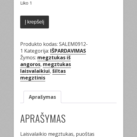
Liko 1
produkto
kiekis:
Į krepšelį
Rožinis
megztukas
su
Produkto kodas:
SALEM0912-
kišene
1
Kategorija:
IŠPARDAVIMAS
Žymos:
megztukas iš
angoros
,
megztukas
laisvalaikiui
,
šiltas
megztinis
Aprašymas
APRAŠYMAS
Laisvalaikio megztukas, puoštas