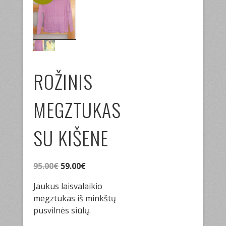
ROŽINIS
MEGZTUKAS
SU KIŠENE
Original
Current
95.00
€
59.00
€
price
price
Jaukus laisvalaikio
was:
is:
megztukas iš minkštų
95.00€.
59.00€.
pusvilnės siūlų.