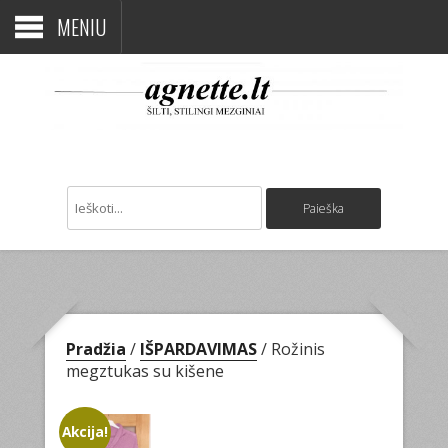
MENIU
Pradžia
/
IŠPARDAVIMAS
/ Rožinis
megztukas su kišene
Akcija!