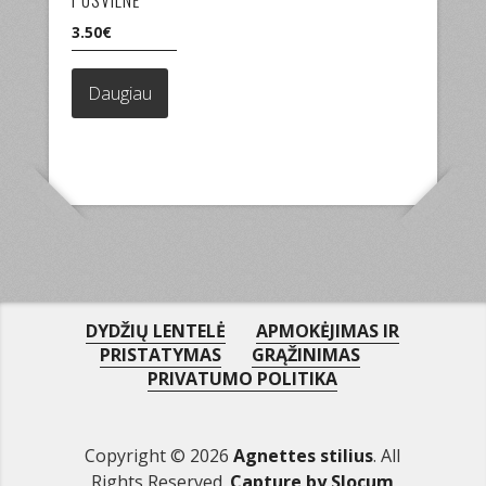
PUSVILNĖ
page
3.50
€
Daugiau
DYDŽIŲ LENTELĖ
APMOKĖJIMAS IR
PRISTATYMAS
GRĄŽINIMAS
PRIVATUMO POLITIKA
Copyright © 2026
Agnettes stilius
. All
Rights Reserved.
Capture by Slocum