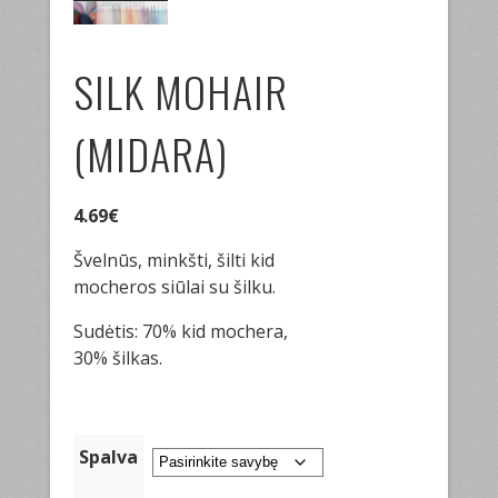
SILK MOHAIR
(MIDARA)
4.69
€
Švelnūs, minkšti, šilti kid
mocheros siūlai su šilku.
Sudėtis: 70% kid mochera,
30% šilkas.
Spalva