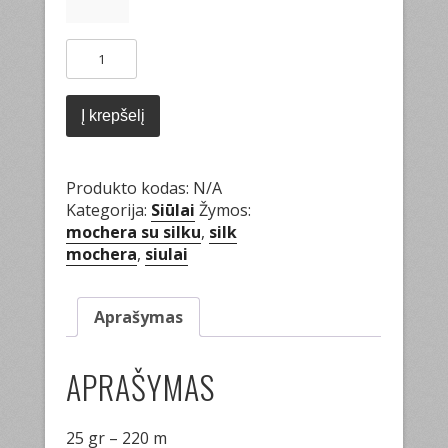
produkto
kiekis:
Silk
mohair
Į krepšelį
(Midara)
Produkto kodas:
N/A
Kategorija:
Siūlai
Žymos:
mochera su silku
,
silk
mochera
,
siulai
Aprašymas
APRAŠYMAS
25 gr – 220 m