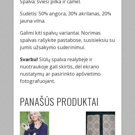
Spalva: šviesi pilka ir camel.
Sudėtis: 50% angora, 30% akrilanas, 20%
jauna vilna.
Galimi kiti spalvų variantai. Norimas
spalvas rašykite pastabose, susisieksiu su
jumis užsakymo suderinimui.
Svarbu!
Siūlų spalva realybėje ir
nuotraukoje gali skirtis, dėl ekrano
nustatymų ar pasirinkto apšvietimo
fotografuojant.
PANAŠŪS PRODUKTAI