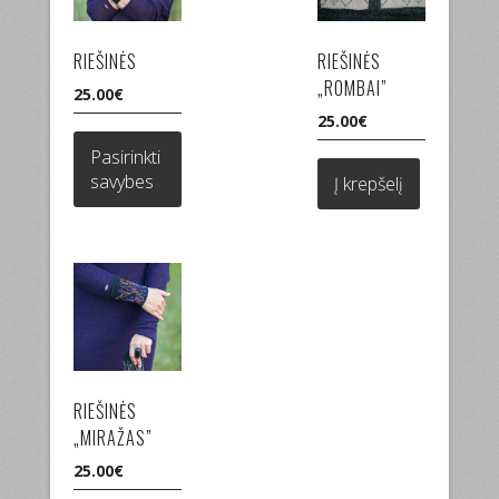
RIEŠINĖS
RIEŠINĖS
„ROMBAI”
25.00
€
25.00
€
This
product
Pasirinkti
has
savybes
Į krepšelį
multiple
variants.
The
options
may
be
chosen
on
the
RIEŠINĖS
product
„MIRAŽAS”
page
25.00
€