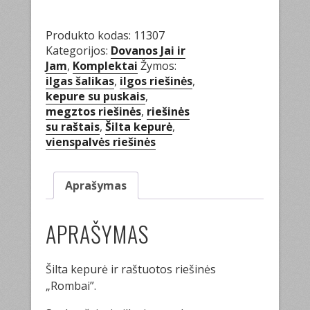
riešinės
"Rombai"
Produkto kodas:
11307
Kategorijos:
Dovanos Jai ir
Jam
,
Komplektai
Žymos:
ilgas šalikas
,
ilgos riešinės
,
kepure su puskais
,
megztos riešinės
,
riešinės
su raštais
,
Šilta kepurė
,
vienspalvės riešinės
Aprašymas
APRAŠYMAS
Šilta kepurė ir raštuotos riešinės
„Rombai”.