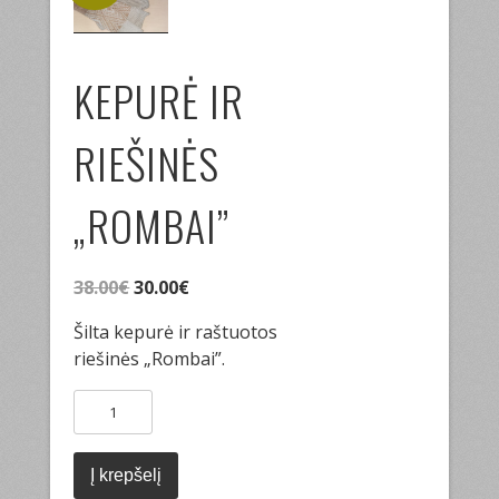
KEPURĖ IR
RIEŠINĖS
„ROMBAI”
Original
Current
38.00
€
30.00
€
price
price
Šilta kepurė ir raštuotos
was:
is:
riešinės „Rombai”.
38.00€.
30.00€.
produkto
kiekis:
Kepurė
ir
Į krepšelį