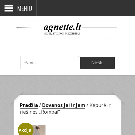
MENIU
Pradžia
/
Dovanos Jai ir Jam
/ Kepurė ir
riešinės „Rombai”
Akcija!