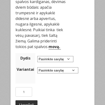
spalvos kardiganas, dėvimas
dviem būdais: apačia
trumpesnė ir apykaklė
didesnė arba apvertus,
nugara ilgesnė, apykaklė
kuklesnė. Puikiai tinka tiek
vėsų pavasarį, tiek šaltą
žiemą. Galima priderinti
tokios pat spalvos
movą.
Dydis
Variantai
produkto
kiekis:
Šiltas
kardiganas