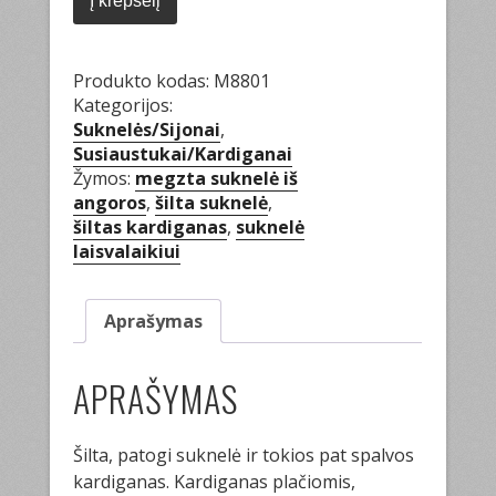
Į krepšelį
ir
suknelė
Produkto kodas:
M8801
Kategorijos:
Suknelės/Sijonai
,
Susiaustukai/Kardiganai
Žymos:
megzta suknelė iš
angoros
,
šilta suknelė
,
šiltas kardiganas
,
suknelė
laisvalaikiui
Aprašymas
APRAŠYMAS
Šilta, patogi suknelė ir tokios pat spalvos
kardiganas. Kardiganas plačiomis,