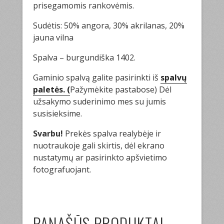
prisegamomis rankovėmis.
Sudėtis: 50% angora, 30% akrilanas, 20%
jauna vilna
Spalva – burgundiška 1402.
Gaminio spalvą galite pasirinkti iš
spalvų
paletės. (
Pažymėkite pastabose) Dėl
užsakymo suderinimo mes su jumis
susisieksime.
Svarbu!
Prekės spalva realybėje ir
nuotraukoje gali skirtis, dėl ekrano
nustatymų ar pasirinkto apšvietimo
fotografuojant.
PANAŠŪS PRODUKTAI