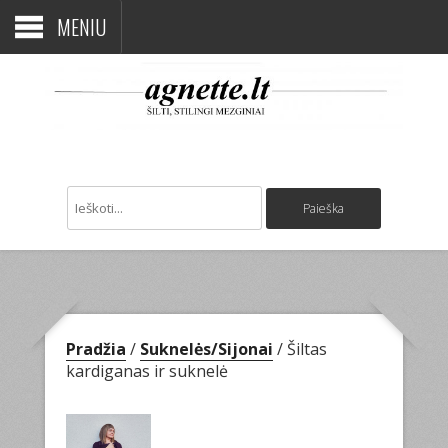
MENIU
Pradžia
/
Suknelės/Sijonai
/ Šiltas
kardiganas ir suknelė