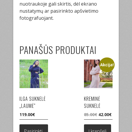
nuotraukoje gali skirtis, dėl ekrano
nustatymų ar pasirinkto apšvietimo
fotografuojant.
PANAŠŪS PRODUKTAI
Akcija!
ILGA SUKNELĖ
KREMINĖ
„LAUMĖ”
SUKNELĖ
Original
Current
119.00
€
85.00
€
42.00
€
price
price
This
was:
is:
product
Pasirinkti
Į krepšelį
85.00€.
42.00€.