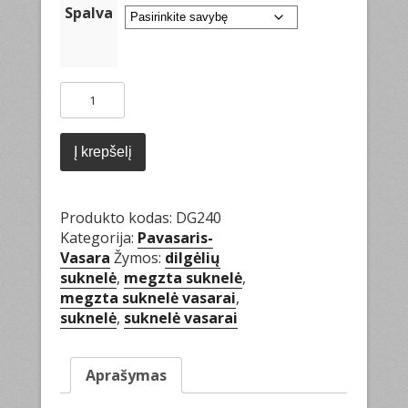
Spalva
produkto
kiekis:
Suknelė
vasarai
Į krepšelį
Produkto kodas:
DG240
Kategorija:
Pavasaris-
Vasara
Žymos:
dilgėlių
suknelė
,
megzta suknelė
,
megzta suknelė vasarai
,
suknelė
,
suknelė vasarai
Aprašymas