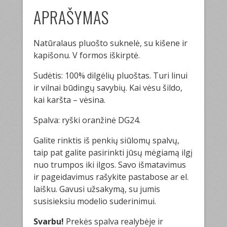
APRAŠYMAS
Natūralaus pluošto suknelė, su kišene ir
kapišonu. V formos iškirptė.
Sudėtis: 100% dilgėlių pluoštas. Turi linui
ir vilnai būdingų savybių. Kai vėsu šildo,
kai karšta – vėsina.
Spalva: ryški oranžinė DG24.
Galite rinktis iš penkių siūlomų spalvų,
taip pat galite pasirinkti jūsų mėgiamą ilgį
nuo trumpos iki ilgos. Savo išmatavimus
ir pageidavimus rašykite pastabose ar el.
laišku. Gavusi užsakymą, su jumis
susisieksiu modelio suderinimui.
Svarbu!
Prekės spalva realybėje ir