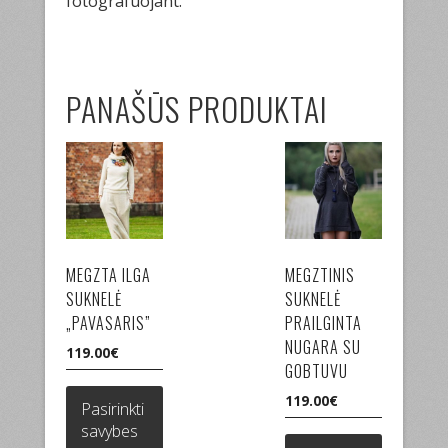
fotografuojant.
PANAŠŪS PRODUKTAI
MEGZTA ILGA
MEGZTINIS
SUKNELĖ
SUKNELĖ
„PAVASARIS”
PRAILGINTA
NUGARA SU
119.00
€
GOBTUVU
This
product
119.00
€
Pasirinkti
has
This
savybes
multiple