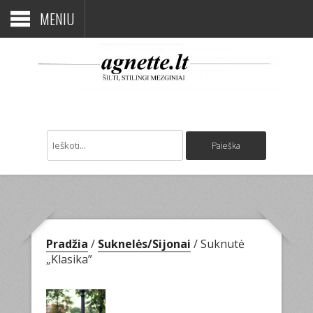
MENIU
Pradžia
/
Suknelės/Sijonai
/ Suknutė
„Klasika”