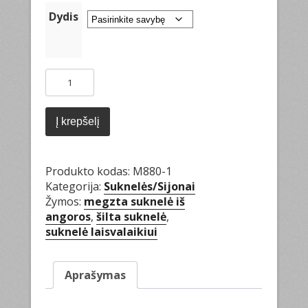
Dydis
produkto
kiekis:
Suknutė
"Klasika"
Į krepšelį
Produkto kodas:
M880-1
Kategorija:
Suknelės/Sijonai
Žymos:
megzta suknelė iš
angoros
,
šilta suknelė
,
suknelė laisvalaikiui
Aprašymas