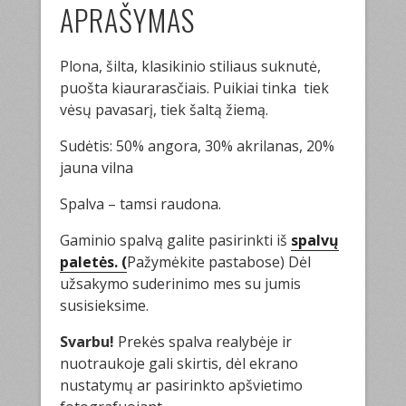
APRAŠYMAS
Plona, šilta, klasikinio stiliaus suknutė,
puošta kiaurarasčiais. Puikiai tinka tiek
vėsų pavasarį, tiek šaltą žiemą.
Sudėtis: 50% angora, 30% akrilanas, 20%
jauna vilna
Spalva – tamsi raudona.
Gaminio spalvą galite pasirinkti iš
spalvų
paletės. (
Pažymėkite pastabose) Dėl
užsakymo suderinimo mes su jumis
susisieksime.
Svarbu!
Prekės spalva realybėje ir
nuotraukoje gali skirtis, dėl ekrano
nustatymų ar pasirinkto apšvietimo