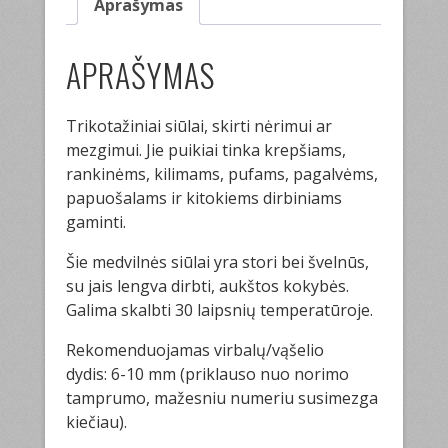
Aprašymas
APRAŠYMAS
Trikotažiniai siūlai, skirti nėrimui ar
mezgimui. Jie puikiai tinka krepšiams,
rankinėms, kilimams, pufams, pagalvėms,
papuošalams ir kitokiems dirbiniams
gaminti.
Šie medvilnės siūlai yra stori bei švelnūs,
su jais lengva dirbti, aukštos kokybės.
Galima skalbti 30 laipsnių temperatūroje.
Rekomenduojamas virbalų/vąšelio
dydis: 6-10 mm (priklauso nuo norimo
tamprumo, mažesniu numeriu susimezga
kiečiau).