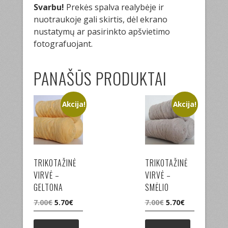
Svarbu!
Prekės spalva realybėje ir
nuotraukoje gali skirtis, dėl ekrano
nustatymų ar pasirinkto apšvietimo
fotografuojant.
PANAŠŪS PRODUKTAI
Akcija!
Akcija!
TRIKOTAŽINĖ
TRIKOTAŽINĖ
VIRVĖ –
VIRVĖ –
GELTONA
SMĖLIO
Original
Current
Original
Current
7.00
€
5.70
€
7.00
€
5.70
€
price
price
price
price
was:
is:
was:
is: