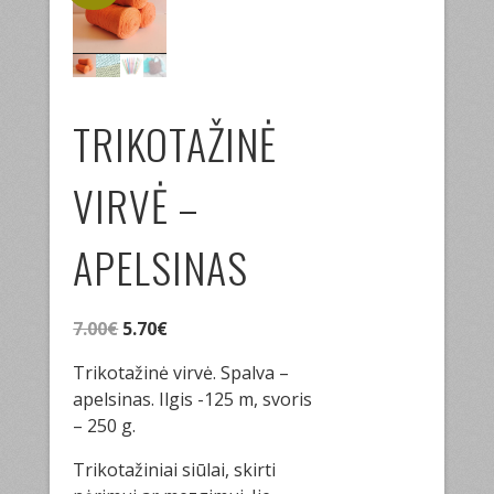
TRIKOTAŽINĖ
VIRVĖ –
APELSINAS
Original
Current
7.00
€
5.70
€
price
price
Trikotažinė virvė. Spalva –
was:
is:
apelsinas. Ilgis -125 m, svoris
7.00€.
5.70€.
– 250 g.
Trikotažiniai siūlai, skirti