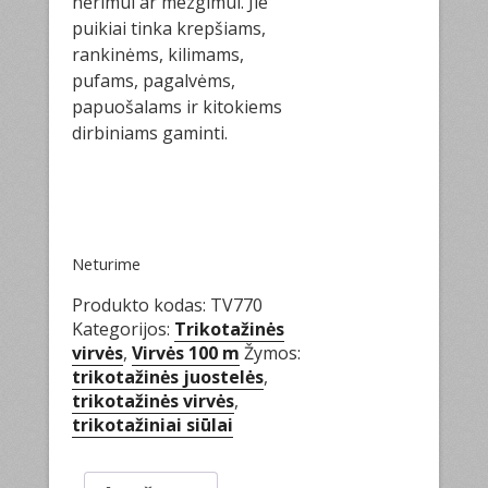
nėrimui ar mezgimui. Jie
puikiai tinka krepšiams,
rankinėms, kilimams,
pufams, pagalvėms,
papuošalams ir kitokiems
dirbiniams gaminti.
Neturime
Produkto kodas:
TV770
Kategorijos:
Trikotažinės
virvės
,
Virvės 100 m
Žymos:
trikotažinės juostelės
,
trikotažinės virvės
,
trikotažiniai siūlai