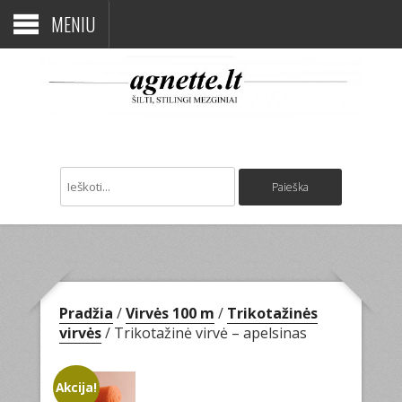
MENIU
Pradžia
/
Virvės 100 m
/
Trikotažinės
virvės
/ Trikotažinė virvė – apelsinas
Akcija!