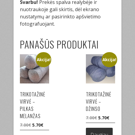
Svarbu!
Prekės spalva realybėje ir
nuotraukoje gali skirtis, dėl ekrano
nustatymų ar pasirinkto apšvietimo
fotografuojant.
PANAŠŪS PRODUKTAI
Akcija!
Akcija!
TRIKOTAŽINĖ
TRIKOTAŽINĖ
VIRVĖ –
VIRVĖ –
PILKAS
DŽINSO
MELANŽAS
Original
Current
7.00
€
5.70
€
price
price
Original
Current
7.00
€
5.70
€
was:
is:
price
price
Daugiau
7.00€.
5.70€.