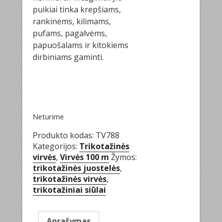
puikiai tinka krepšiams,
rankinėms, kilimams,
pufams, pagalvėms,
papuošalams ir kitokiems
dirbiniams gaminti.
Neturime
Produkto kodas:
TV788
Kategorijos:
Trikotažinės
virvės
,
Virvės 100 m
Žymos:
trikotažinės juostelės
,
trikotažinės virvės
,
trikotažiniai siūlai
Aprašymas