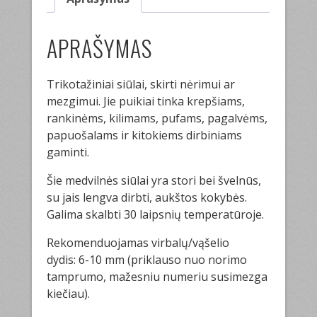
APRAŠYMAS
Trikotažiniai siūlai, skirti nėrimui ar
mezgimui. Jie puikiai tinka krepšiams,
rankinėms, kilimams, pufams, pagalvėms,
papuošalams ir kitokiems dirbiniams
gaminti.
Šie medvilnės siūlai yra stori bei švelnūs,
su jais lengva dirbti, aukštos kokybės.
Galima skalbti 30 laipsnių temperatūroje.
Rekomenduojamas virbalų/vąšelio
dydis: 6-10 mm (priklauso nuo norimo
tamprumo, mažesniu numeriu susimezga
kiečiau).