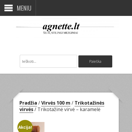
MENIU
Pradžia
/
Virvės 100 m
/
Trikotažinės
virvės
/ Trikotažinė virvė – karamelė
Akcija!