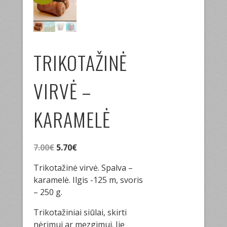
TRIKOTAŽINĖ
VIRVĖ –
KARAMELĖ
Original
Current
7.00
€
5.70
€
price
price
Trikotažinė virvė. Spalva –
was:
is:
karamelė. Ilgis -125 m, svoris
7.00€.
5.70€.
– 250 g.
Trikotažiniai siūlai, skirti
nėrimui ar mezgimui. Jie