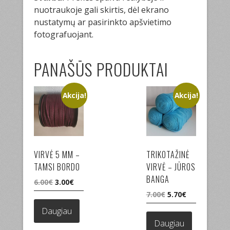
nuotraukoje gali skirtis, dėl ekrano
nustatymų ar pasirinkto apšvietimo
fotografuojant.
PANAŠŪS PRODUKTAI
Akcija!
Akcija!
VIRVĖ 5 MM –
TRIKOTAŽINĖ
TAMSI BORDO
VIRVĖ – JŪROS
BANGA
Original
Current
6.00
€
3.00
€
price
price
Original
Current
7.00
€
5.70
€
was:
is:
price
price
Daugiau
6.00€.
3.00€.
was:
is:
Daugiau
7.00€.
5.70€.