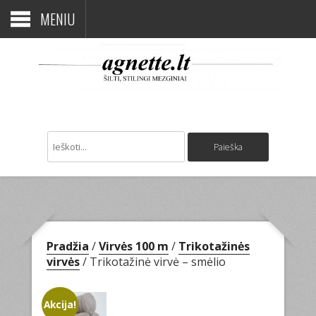
MENIU
Pradžia
/
Virvės 100 m
/
Trikotažinės
virvės
/ Trikotažinė virvė – smėlio
Akcija!