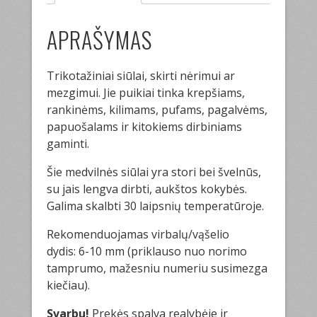
APRAŠYMAS
Trikotažiniai siūlai, skirti nėrimui ar
mezgimui. Jie puikiai tinka krepšiams,
rankinėms, kilimams, pufams, pagalvėms,
papuošalams ir kitokiems dirbiniams
gaminti.
Šie medvilnės siūlai yra stori bei švelnūs,
su jais lengva dirbti, aukštos kokybės.
Galima skalbti 30 laipsnių temperatūroje.
Rekomenduojamas virbalų/vąšelio
dydis: 6-10 mm (priklauso nuo norimo
tamprumo, mažesniu numeriu susimezga
kiečiau).
Svarbu!
Prekės spalva realybėje ir