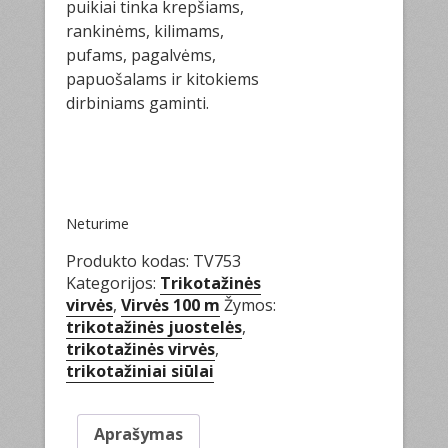
puikiai tinka krepšiams,
rankinėms, kilimams,
pufams, pagalvėms,
papuošalams ir kitokiems
dirbiniams gaminti.
Neturime
Produkto kodas:
TV753
Kategorijos:
Trikotažinės
virvės
,
Virvės 100 m
Žymos:
trikotažinės juostelės
,
trikotažinės virvės
,
trikotažiniai siūlai
Aprašymas