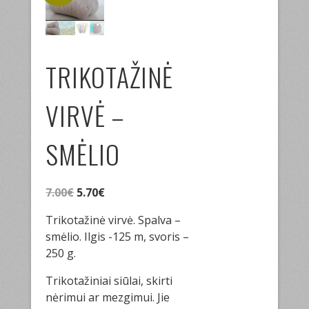
TRIKOTAŽINĖ
VIRVĖ –
SMĖLIO
Original
Current
7.00
€
5.70
€
price
price
Trikotažinė virvė. Spalva –
was:
is:
smėlio. Ilgis -125 m, svoris –
7.00€.
5.70€.
250 g.
Trikotažiniai siūlai, skirti
nėrimui ar mezgimui. Jie