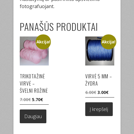
fotografuojant.
PANAŠŪS PRODUKTAI
Akcija!
Akcija!
TRIKOTAŽINĖ
VIRVĖ 5 MM –
VIRVĖ –
ŽYDRA
ŠVELNI ROŽINĖ
Original
Current
6.00
€
3.00
€
price
price
Original
Current
7.00
€
5.70
€
was:
is:
price
price
Į krepšelį
6.00€.
3.00€.
was:
is:
Daugiau
7.00€.
5.70€.