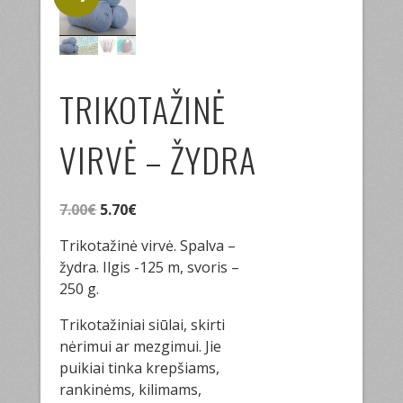
TRIKOTAŽINĖ
VIRVĖ – ŽYDRA
Original
Current
7.00
€
5.70
€
price
price
Trikotažinė virvė. Spalva –
was:
is:
žydra. Ilgis -125 m, svoris –
7.00€.
5.70€.
250 g.
Trikotažiniai siūlai, skirti
nėrimui ar mezgimui. Jie
puikiai tinka krepšiams,
rankinėms, kilimams,