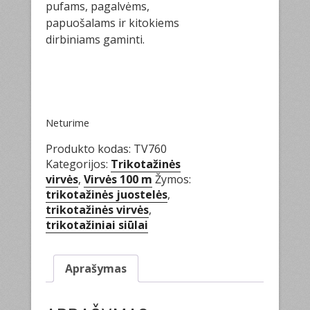
pufams, pagalvėms,
papuošalams ir kitokiems
dirbiniams gaminti.
Neturime
Produkto kodas:
TV760
Kategorijos:
Trikotažinės
virvės
,
Virvės 100 m
Žymos:
trikotažinės juostelės
,
trikotažinės virvės
,
trikotažiniai siūlai
Aprašymas