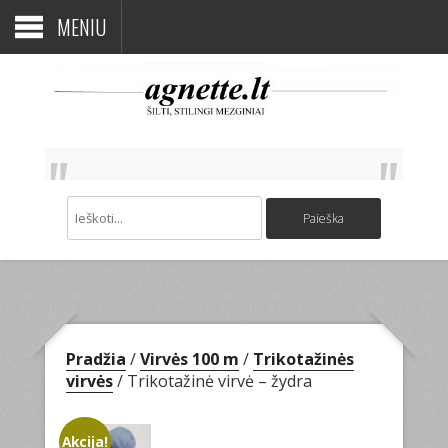
MENIU
Pradžia
/
Virvės 100 m
/
Trikotažinės
virvės
/ Trikotažinė virvė – žydra
Akcija!