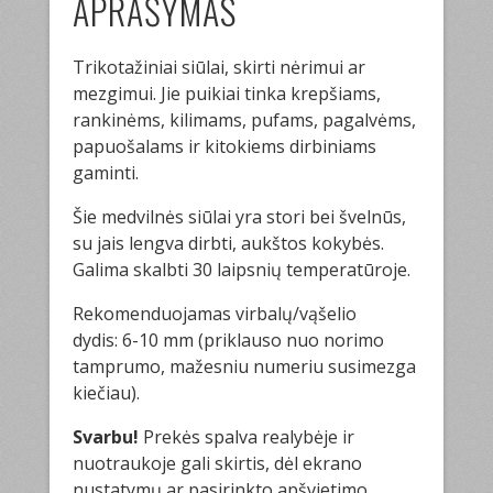
APRAŠYMAS
Trikotažiniai siūlai, skirti nėrimui ar
mezgimui. Jie puikiai tinka krepšiams,
rankinėms, kilimams, pufams, pagalvėms,
papuošalams ir kitokiems dirbiniams
gaminti.
Šie medvilnės siūlai yra stori bei švelnūs,
su jais lengva dirbti, aukštos kokybės.
Galima skalbti 30 laipsnių temperatūroje.
Rekomenduojamas virbalų/vąšelio
dydis: 6-10 mm (priklauso nuo norimo
tamprumo, mažesniu numeriu susimezga
kiečiau).
Svarbu!
Prekės spalva realybėje ir
nuotraukoje gali skirtis, dėl ekrano
nustatymų ar pasirinkto apšvietimo