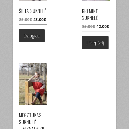
ŠILTA SUKNELĖ
KREMINĖ
SUKNELĖ
Original
Current
85.00
€
43.00
€
price
price
Original
Current
85.00
€
42.00
€
was:
is:
price
price
Daugiau
85.00€.
43.00€.
was:
is:
Į krepšelį
85.00€.
42.00€.
MEGZTUKAS-
SUKNUTĖ