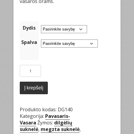
vasaros orams.
Dydis
Spalva
produkto
kiekis:
Universali
suknelė
Į krepšelį
vasarai
Produkto kodas:
DG140
Kategorija:
Pavasaris-
Vasara
Žymos:
dilgėlių
suknelė
,
megzta suknelė
,