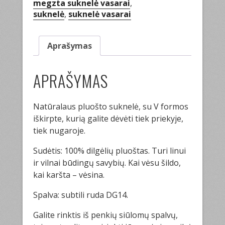
megzta suknelė vasarai
,
suknelė
,
suknelė vasarai
Aprašymas
APRAŠYMAS
Natūralaus pluošto suknelė, su V formos
iškirpte, kurią galite dėvėti tiek priekyje,
tiek nugaroje.
Sudėtis: 100% dilgėlių pluoštas. Turi linui
ir vilnai būdingų savybių. Kai vėsu šildo,
kai karšta – vėsina.
Spalva: subtili ruda DG14.
Galite rinktis iš penkių siūlomų spalvų,