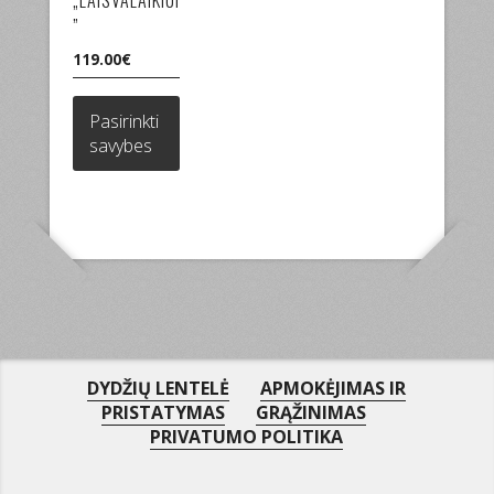
„LAISVALAIKIUI
”
119.00
€
This
product
Pasirinkti
has
savybes
multiple
variants.
The
options
may
be
chosen
on
the
product
DYDŽIŲ LENTELĖ
APMOKĖJIMAS IR
page
PRISTATYMAS
GRĄŽINIMAS
PRIVATUMO POLITIKA