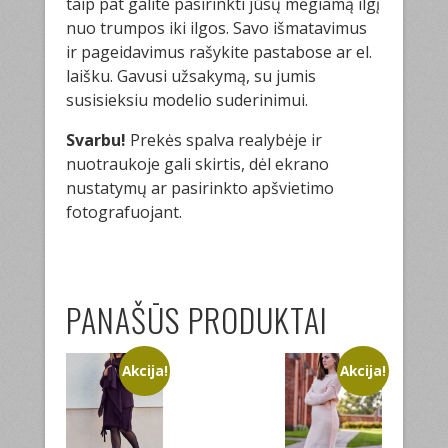
taip pat galite pasirinkti jūsų mėgiamą ilgį
nuo trumpos iki ilgos. Savo išmatavimus
ir pageidavimus rašykite pastabose ar el.
laišku. Gavusi užsakymą, su jumis
susisieksiu modelio suderinimui.
Svarbu!
Prekės spalva realybėje ir
nuotraukoje gali skirtis, dėl ekrano
nustatymų ar pasirinkto apšvietimo
fotografuojant.
PANAŠŪS PRODUKTAI
Akcija!
Akcija!