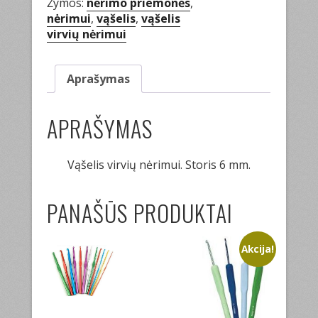
Žymos:
nėrimo priemonės
,
nėrimui
,
vąšelis
,
vąšelis
virvių nėrimui
Aprašymas
APRAŠYMAS
Vąšelis virvių nėrimui. Storis 6 mm.
PANAŠŪS PRODUKTAI
Akcija!