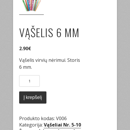
VĄŠELIS 6 MM
2.90
€
Vąšelis virvių nėrimui. Storis
6 mm.
produkto
kiekis:
Vąšelis
6
Į krepšelį
mm
Produkto kodas:
V006
Kategorija:
Vąšeliai Nr. 5-10