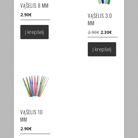
VĄŠELIS 8 MM
2.90
€
VĄŠELIS 3.0
MM
Į krepšelį
Original
Current
2.90
€
2.30
€
price
price
was:
is:
Į krepšelį
2.90€.
2.30€.
VĄŠELIS 10
MM
2.90
€