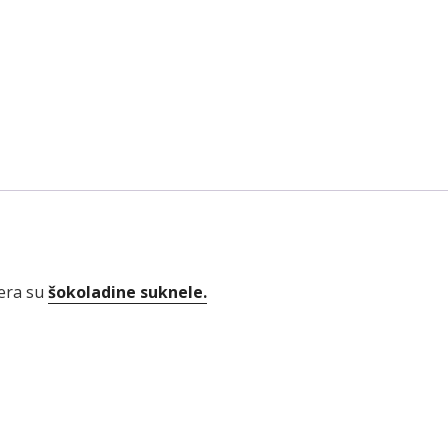
dera su
šokoladine suknele.