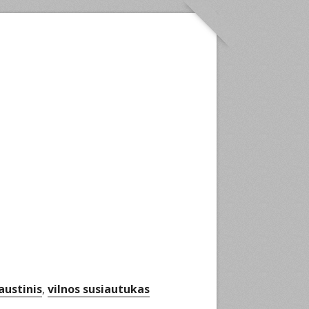
iaustinis
,
vilnos susiautukas