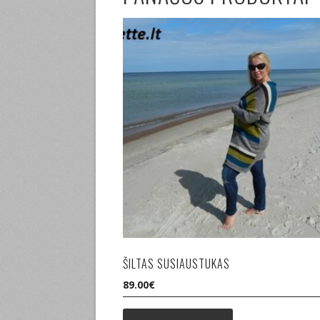
ŠILTAS SUSIAUSTUKAS
89.00
€
This
product