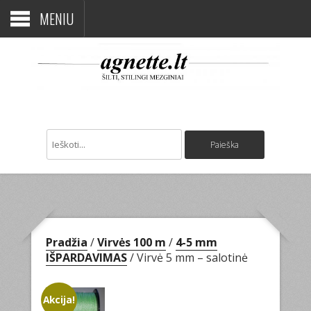
MENIU
Pradžia
/
Virvės 100 m
/
4-5 mm
IŠPARDAVIMAS
/ Virvė 5 mm – salotinė
Akcija!