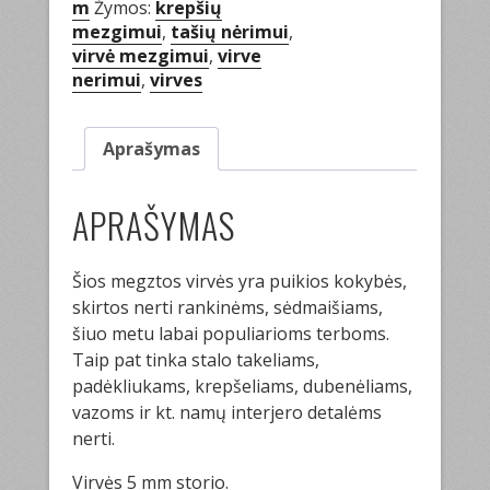
m
Žymos:
krepšių
mezgimui
,
tašių nėrimui
,
virvė mezgimui
,
virve
nerimui
,
virves
Aprašymas
APRAŠYMAS
Šios megztos virvės yra puikios kokybės,
skirtos nerti rankinėms, sėdmaišiams,
šiuo metu labai populiarioms terboms.
Taip pat tinka stalo takeliams,
padėkliukams, krepšeliams, dubenėliams,
vazoms ir kt. namų interjero detalėms
nerti.
Virvės 5
mm storio.