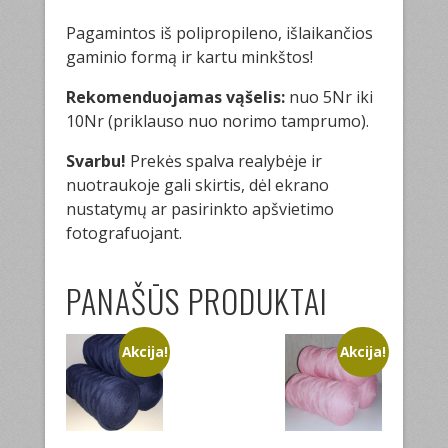
Pagamintos iš polipropileno, išlaikančios
gaminio formą ir kartu minkštos!
Rekomenduojamas vąšelis:
nuo 5Nr iki
10Nr (priklauso nuo norimo tamprumo).
Svarbu!
Prekės spalva realybėje ir
nuotraukoje gali skirtis, dėl ekrano
nustatymų ar pasirinkto apšvietimo
fotografuojant.
PANAŠŪS PRODUKTAI
Akcija!
Akcija!