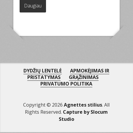
Daugiau
7.00€.
5.70€.
DYDŽIŲ LENTELĖ
APMOKĖJIMAS IR
PRISTATYMAS
GRĄŽINIMAS
PRIVATUMO POLITIKA
Copyright © 2026
Agnettes stilius
. All
Rights Reserved.
Capture by Slocum
Studio