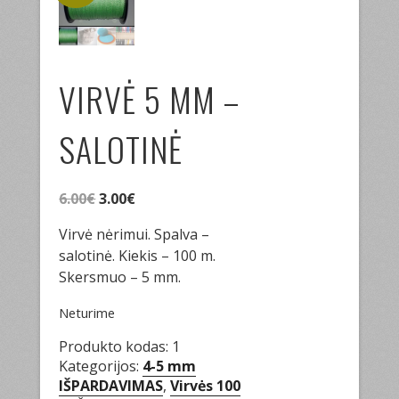
VIRVĖ 5 MM –
SALOTINĖ
Original
Current
6.00
€
3.00
€
price
price
Virvė nėrimui. Spalva –
was:
is:
salotinė. Kiekis – 100 m.
6.00€.
3.00€.
Skersmuo – 5 mm.
Neturime
Produkto kodas:
1
Kategorijos:
4-5 mm
IŠPARDAVIMAS
,
Virvės 100