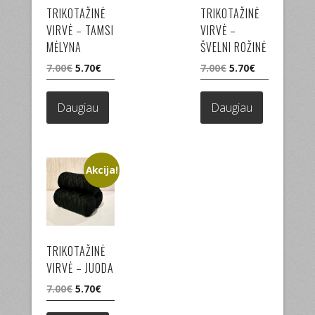
TRIKOTAŽINĖ
TRIKOTAŽINĖ
VIRVĖ – TAMSI
VIRVĖ –
MĖLYNA
ŠVELNI ROŽINĖ
Original
Current
Original
Current
7.00
€
5.70
€
7.00
€
5.70
€
price
price
price
price
was:
is:
was:
is:
Daugiau
Daugiau
7.00€.
5.70€.
7.00€.
5.70€.
Akcija!
TRIKOTAŽINĖ
VIRVĖ – JUODA
Original
Current
7.00
€
5.70
€
price
price
was:
is: