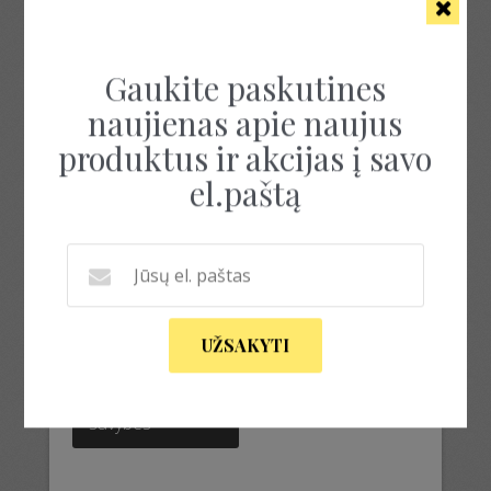
Rezultatų: 1
Gaukite paskutines
naujienas apie naujus
produktus ir akcijas į savo
el.paštą
ANGOROS SIŪLAI
4.50
€
UŽSAKYTI
This
product
Pasirinkti
has
savybes
multiple
variants.
The