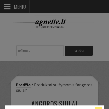
MENIU
Pradžia
/ Produktai su žymomis “angoros
siulai”
ANGOROS SIULAI