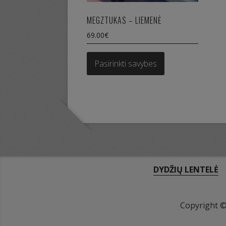
MEGZTUKAS – LIEMENĖ
69.00
€
This
product
Pasirinkti savybes
has
multiple
variants.
The
options
may
be
chosen
on
DYDŽIŲ LENTELĖ
the
product
page
Copyright 