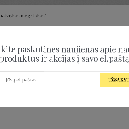
unatviškas megztukas”
UNATVIŠKAS MEGZTU
kite paskutines naujienas apie na
produktus ir akcijas į savo el.pašt
UŽSAKYT