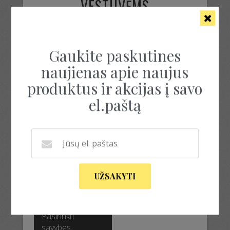
VESTUVĖMS
Rezultatų: 1
Gaukite paskutines
naujienas apie naujus
produktus ir akcijas į savo
el.paštą
JUODA MEGZTA
SUKNELĖ
UŽSAKYTI
300.00
€
–
500.00
€
This
product
Pasirinkti
has
savybes