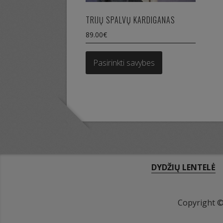
TRIJŲ SPALVŲ KARDIGANAS
89.00
€
This
product
Pasirinkti savybes
has
multiple
variants.
The
options
may
be
chosen
on
DYDŽIŲ LENTELĖ
the
product
page
Copyright 