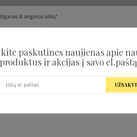
diganas iš angoros siūlų”
IGANAS IŠ ANGOROS 
kite paskutines naujienas apie na
produktus ir akcijas į savo el.pašt
UŽSAKYT