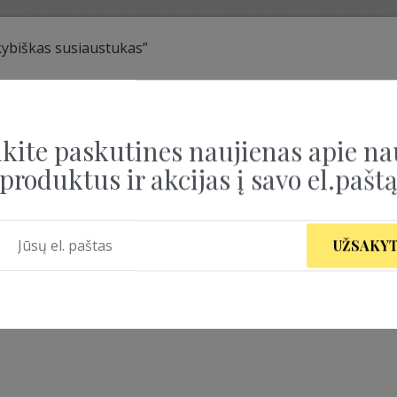
ybiškas susiaustukas”
YBIŠKAS SUSIAUST
kite paskutines naujienas apie na
produktus ir akcijas į savo el.pašt
UŽSAKYT