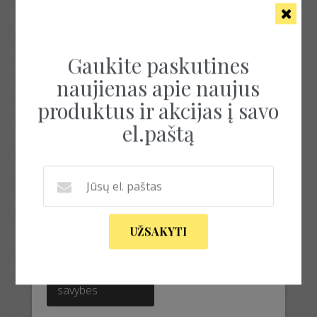
Rezultatų: 1
Gaukite paskutines
naujienas apie naujus
produktus ir akcijas į savo
el.paštą
PRABANGUS
KOSTIUMĖLIS SU ŠILKU
UŽSAKYTI
300.00
€
–
500.00
€
This
product
Pasirinkti
has
savybes
multiple
variants.