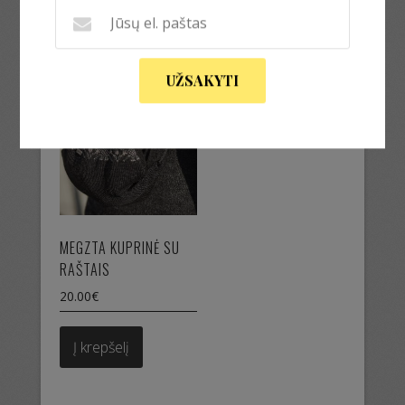
Į krepšelį
UŽSAKYTI
MEGZTA KUPRINĖ SU
RAŠTAIS
20.00
€
Į krepšelį