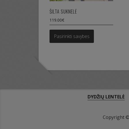
ŠILTA SUKNELĖ
119.00
€
This
product
Pasirinkti savybes
has
multiple
variants.
The
options
may
be
chosen
on
DYDŽIŲ LENTELĖ
the
product
page
Copyright 