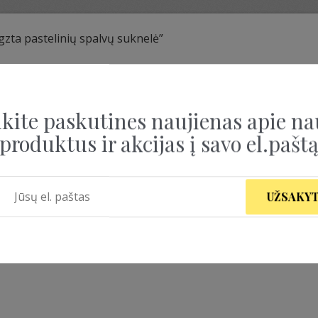
zta pastelinių spalvų suknelė”
PASTELINIŲ SPALVŲ
kite paskutines naujienas apie na
produktus ir akcijas į savo el.pašt
UŽSAKYT