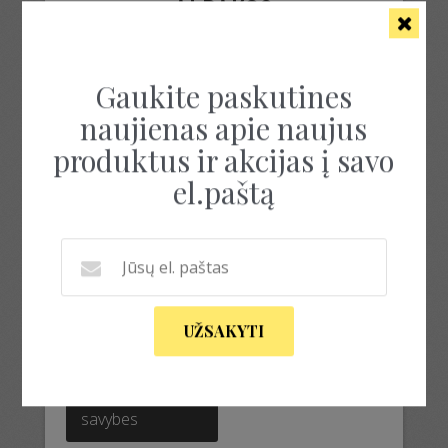
ALPAKOS
Rezultatų: 1
Gaukite paskutines
naujienas apie naujus
produktus ir akcijas į savo
el.paštą
GARSTYČIŲ SUKNELĖ
UŽSAKYTI
119.00
€
This
product
Pasirinkti
has
savybes
multiple