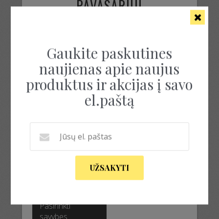
PAVASARIUI
Rezultatų: 1
Gaukite paskutines
naujienas apie naujus
produktus ir akcijas į savo
el.paštą
PRABANGUS
KOSTIUMĖLIS SU ŠILKU
UŽSAKYTI
300.00
€
–
500.00
€
This
product
Pasirinkti
has
savybes