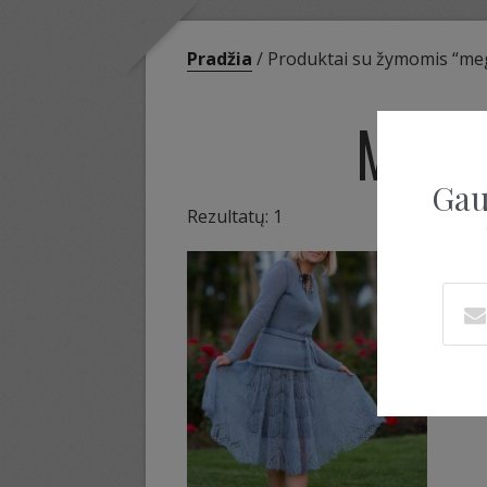
Pradžia
/ Produktai su žymomis “meg
MEGZ
Gau
Rezultatų: 1