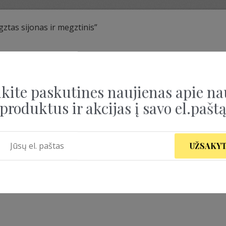
ztas sijonas ir megztinis”
TAS SIJONAS IR MEGZ
kite paskutines naujienas apie na
produktus ir akcijas į savo el.pašt
UŽSAKYT