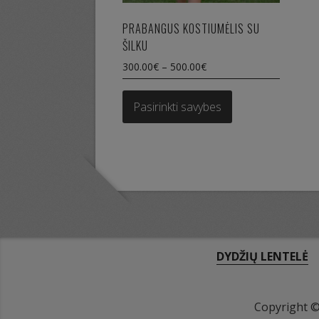
PRABANGUS KOSTIUMĖLIS SU
ŠILKU
300.00
€
–
500.00
€
This
product
Pasirinkti savybes
has
multiple
variants.
The
options
may
be
chosen
on
DYDŽIŲ LENTELĖ
the
product
page
Copyright 