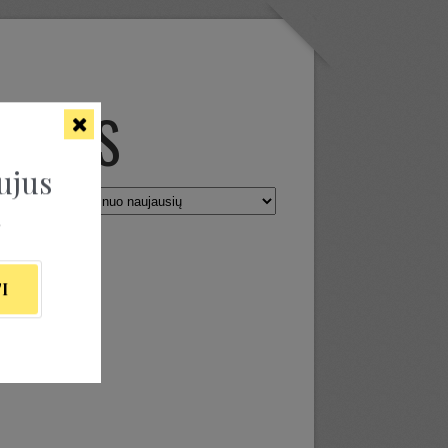
TINIS
ujus
ą
I