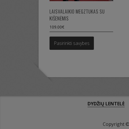
LAISVALAIKIO MEGZTUKAS SU
KIŠENĖMIS
109.00
€
This
product
Pasirinkti savybes
has
multiple
variants.
The
options
may
be
chosen
on
DYDŽIŲ LENTELĖ
the
product
page
Copyright 