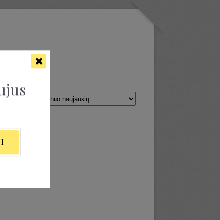
ĖM
ujus
ą
I