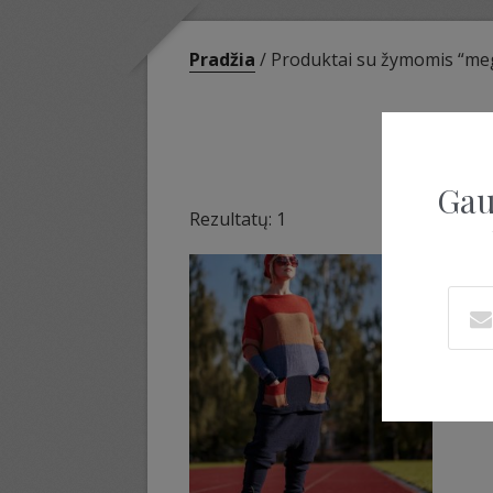
Pradžia
/ Produktai su žymomis “meg
M
Gau
Rezultatų: 1