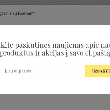
ztinis su kišenėm”
EGZTINIS SU KIŠEN
kite paskutines naujienas apie na
produktus ir akcijas į savo el.pašt
UŽSAKYT