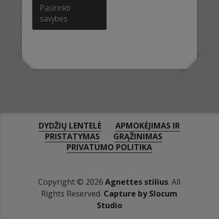
product
Pasirinkti
has
savybes
multiple
variants.
The
options
may
be
chosen
on
the
product
DYDŽIŲ LENTELĖ
APMOKĖJIMAS IR
page
PRISTATYMAS
GRĄŽINIMAS
PRIVATUMO POLITIKA
Copyright © 2026
Agnettes stilius
. All
Rights Reserved.
Capture by Slocum
Studio