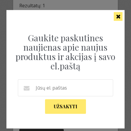
Rezultatų: 1
Gaukite paskutines
naujienas apie naujus
produktus ir akcijas į savo
el.paštą
ŠILTAS SUSAGSTOMAS
UŽSAKYTI
MEGZTINIS
109.00
€
This