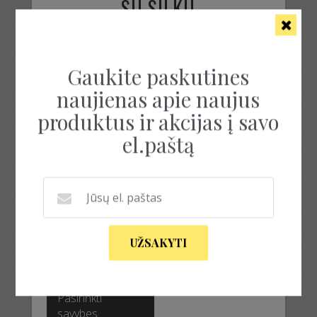
SU SILKU
Rezultatų: 1
Gaukite paskutines
naujienas apie naujus
produktus ir akcijas į savo
el.paštą
PRABANGUS
KARDIGANAS SU ŠILKU
UŽSAKYTI
119.00
€
This
product
Pasirinkti
has
savybes