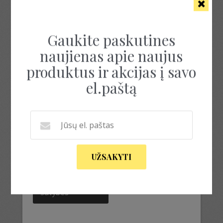
Rezultatų: 1
Gaukite paskutines
naujienas apie naujus
produktus ir akcijas į savo
el.paštą
PRABANGUS ŠALIS
39.00
€
UŽSAKYTI
This
product
Pasirinkti
has
savybes
multiple
variants.
The