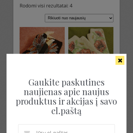
Sorted
Rodomi visi rezultatai: 4
by
latest
Gaukite paskutines
RIEŠINĖS „GĖLĖ”
BALTOS RIEŠINĖS
naujienas apie naujus
„AGUONOS”
25.00
€
produktus ir akcijas į savo
25.00
€
el.paštą
Į krepšelį
Į krepšelį