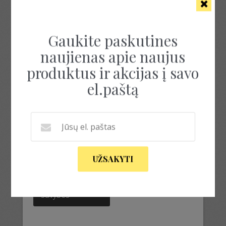
Rezultatų: 1
Gaukite paskutines
naujienas apie naujus
produktus ir akcijas į savo
el.paštą
RIEŠINĖS „RAMUNĖS”
25.00
€
UŽSAKYTI
This
product
Pasirinkti
has
savybes
multiple
variants.
The