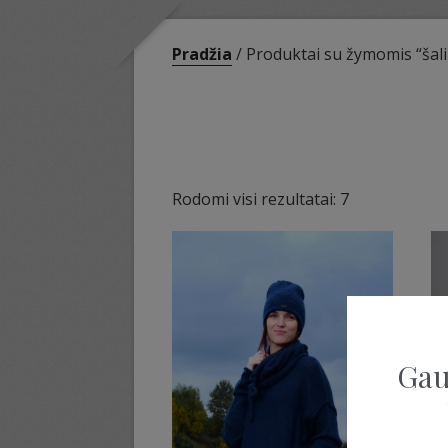
Pradžia
/ Produktai su žymomis “šal
Sorted
Rodomi visi rezultatai: 7
by
latest
Gau