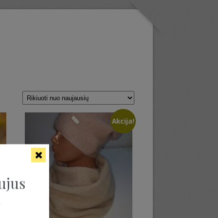
Akcija!
ujus
ą