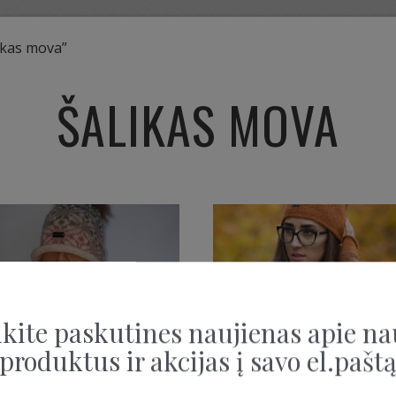
ikas mova”
ŠALIKAS MOVA
kite paskutines naujienas apie na
produktus ir akcijas į savo el.pašt