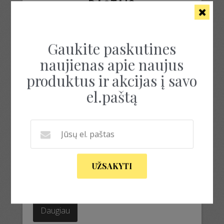
RAŠTAIS
Rezultatų: 1
Gaukite paskutines
naujienas apie naujus
Akcija!
produktus ir akcijas į savo
el.paštą
MEGZTAS SIJONAS SU
UŽSAKYTI
RAŠTAIS
Original
Current
55.00
€
25.00
€
price
price
was:
is:
Daugiau
55.00€.
25.00€.