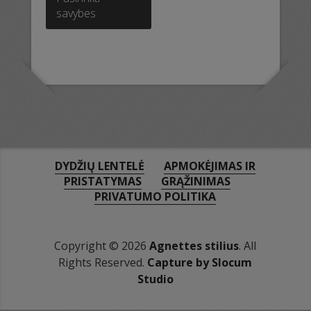
has
savybes
multiple
variants.
The
options
may
be
chosen
on
the
product
DYDŽIŲ LENTELĖ
APMOKĖJIMAS IR
page
PRISTATYMAS
GRĄŽINIMAS
PRIVATUMO POLITIKA
Copyright © 2026
Agnettes stilius
. All
Rights Reserved.
Capture by Slocum
Studio