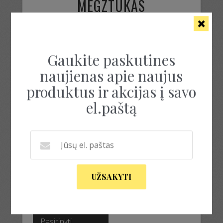
MEGZTUKAS
Rezultatų: 1
Gaukite paskutines
naujienas apie naujus
produktus ir akcijas į savo
el.paštą
LAISVALAIKIO
MEGZTUKAS SU
UŽSAKYTI
KIŠENĖMIS
109.00
€
This
product
Pasirinkti