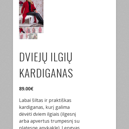
DVIEJŲ ILGIŲ
KARDIGANAS
89.00
€
Labai šiltas ir praktiškas
kardiganas, kurį galima
dėvėti dviem ilgiais (ilgesnį
arba apvertus trumpesnį su
platesne apykakle). Lengvas,