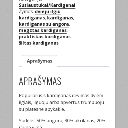
Susiaustukai/Kardiganai
Žymos:
dvieju ilgiu
kardiganas
,
kardiganas
,
kardiganas su angora
,
megztas kardiganas
,
praktiskas kardiganas
,
šiltas kardiganas
Aprašymas
APRAŠYMAS
Populiarusis kardiganas dėvimas dviem
ilgiais, ilguoju arba apvertus trumpuoju
su platesne apykakle.
Sudėtis: 50% angora, 30% akrilanas, 20%
jauna vilna.