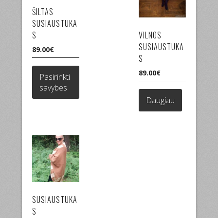
ŠILTAS
SUSIAUSTUKA
S
VILNOS
SUSIAUSTUKA
89.00
€
S
This
product
89.00
€
Pasirinkti
has
savybes
multiple
Daugiau
variants.
The
options
may
be
chosen
on
the
product
SUSIAUSTUKA
page
S