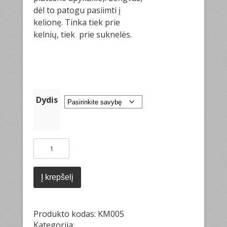
dėl to patogu pasiimti į
kelionę. Tinka tiek prie
kelnių, tiek prie suknelės.
Dydis
produkto
kiekis:
Dviejų
ilgių
Į krepšelį
kardiganas
Produkto kodas:
KM005
Kategorija: