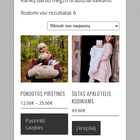
Rankų darbo megzti drabužiai vaikams
Sorted
Rodomi visi rezultatai: 6
by
latest
PŪKUOTOS PIRŠTINĖS
ŠILTAS APKLOTĖLIS
KŪDIKIAMS
12.00
€
–
25.00
€
69.00
€
This
product
Pasirinkti
has
savybes
Į krepšelį
multiple
variants.