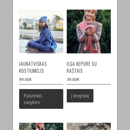
The
options
may
be
chosen
on
the
product
page
JAUNATVIŠKAS
ILGA KEPURĖ SU
KOSTIUMĖLIS
RAŠTAIS
99.00
€
39.00
€
This
product
Pasirinkti
Į krepšelį
has
savybes
multiple
variants.
The
options