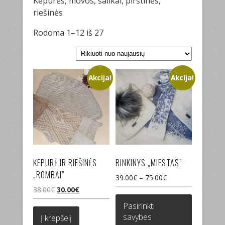
Kepurės, movos, šalikai, pirštinės,
riešinės
Sorted
Rodoma 1–12 iš 27
by
latest
Akcija!
Akcija!
KEPURĖ IR RIEŠINĖS
RINKINYS „MIESTAS”
„ROMBAI”
39.00
€
–
75.00
€
Original
Current
38.00
€
30.00
€
This
price
price
product
Pasirinkti
was:
is:
has
savybes
Į krepšelį
38.00€.
30.00€.
multiple