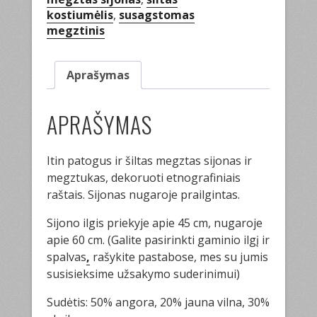
kostiumėlis
,
susagstomas
megztinis
Aprašymas
APRAŠYMAS
Itin patogus ir šiltas megztas sijonas ir
megztukas, dekoruoti etnografiniais
raštais. Sijonas nugaroje prailgintas.
Sijono ilgis priekyje apie 45 cm, nugaroje
apie 60 cm. (Galite pasirinkti gaminio ilgį ir
spalvas
,
rašykite pastabose, mes su jumis
susisieksime užsakymo suderinimui)
Sudėtis: 50% angora, 20% jauna vilna, 30%