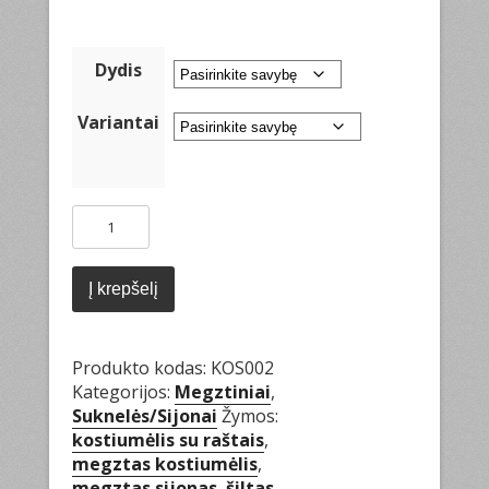
Dydis
Variantai
produkto
kiekis:
Kostiumėlis
su
Į krepšelį
raštais
Produkto kodas:
KOS002
Kategorijos:
Megztiniai
,
Suknelės/Sijonai
Žymos:
kostiumėlis su raštais
,
megztas kostiumėlis
,
megztas sijonas
,
šiltas