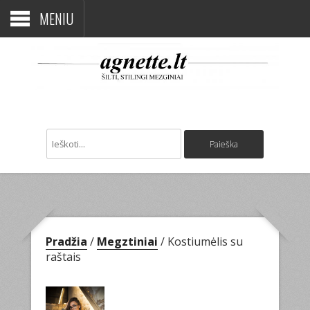
MENIU
Pradžia
/
Megztiniai
/ Kostiumėlis su
raštais