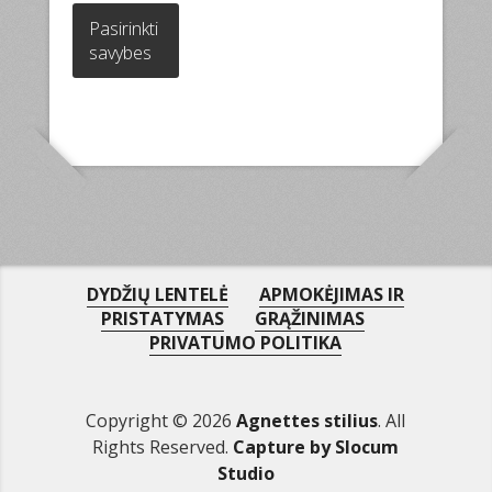
product
Pasirinkti
has
savybes
multiple
variants.
The
options
may
be
chosen
on
the
product
DYDŽIŲ LENTELĖ
APMOKĖJIMAS IR
page
PRISTATYMAS
GRĄŽINIMAS
PRIVATUMO POLITIKA
Copyright © 2026
Agnettes stilius
. All
Rights Reserved.
Capture by Slocum
Studio