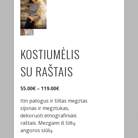
KOSTIUMĖLIS
SU RAŠTAIS
55.00
€
–
119.00
€
Itin patogus ir šiltas megztas
sijonas ir megztukas,
dekoruoti etnografiniais
raštais. Mezgami iš šiltų
angoros siūlų.