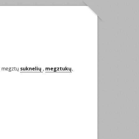
ie megztų
suknelių
,
megztukų
,