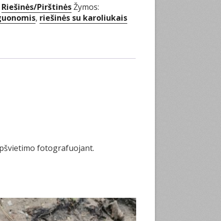
,
Riešinės/Pirštinės
Žymos:
aguonomis
,
riešinės su karoliukais
apšvietimo fotografuojant.