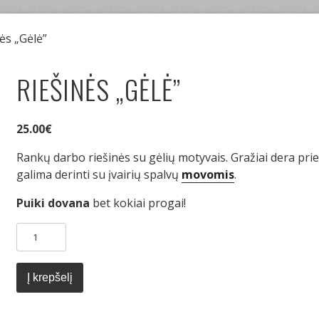
ės „Gėlė”
RIEŠINĖS „GĖLĖ”
25.00
€
Rankų darbo riešinės su gėlių motyvais. Gražiai dera pr
galima derinti su įvairių spalvų
movomis
.
Puiki dovana
bet kokiai progai!
produkto
kiekis:
Riešinės
"Gėlė"
Į krepšelį