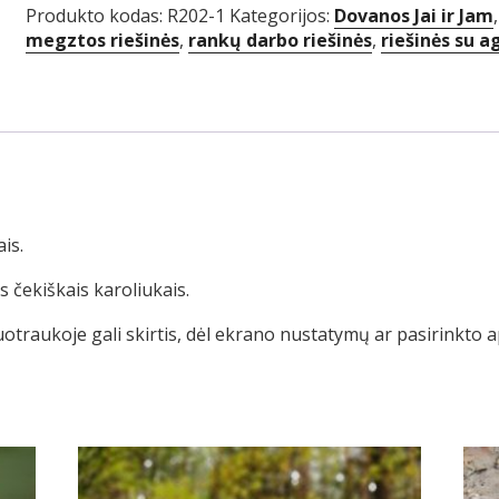
Produkto kodas:
R202-1
Kategorijos:
Dovanos Jai ir Jam
megztos riešinės
,
rankų darbo riešinės
,
riešinės su 
is.
 čekiškais karoliukais.
uotraukoje gali skirtis, dėl ekrano nustatymų ar pasirinkto 