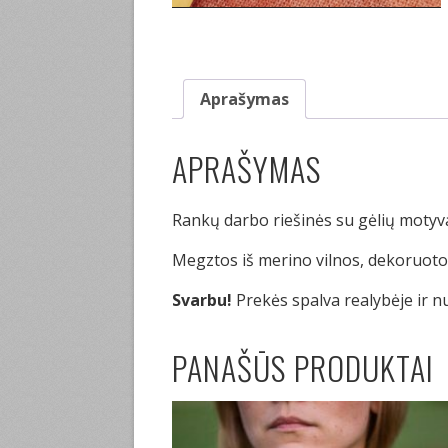
Aprašymas
APRAŠYMAS
Rankų darbo riešinės su gėlių motyva
Megztos iš merino vilnos, dekoruotos
Svarbu!
Prekės spalva realybėje ir n
PANAŠŪS PRODUKTAI