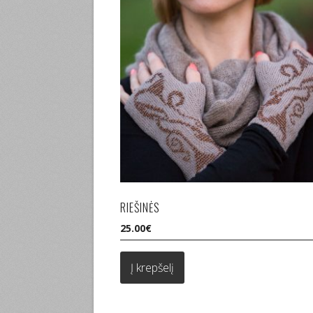
RIEŠINĖS
25.00
€
Į krepšelį