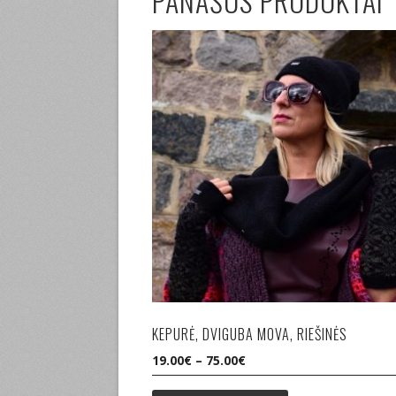
PANAŠŪS PRODUKTAI
KEPURĖ, DVIGUBA MOVA, RIEŠINĖS
19.00
€
–
75.00
€
This