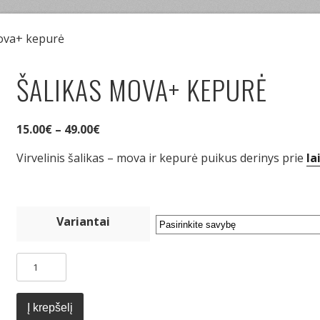
mova+ kepurė
ŠALIKAS MOVA+ KEPURĖ
15.00
€
–
49.00
€
Virvelinis šalikas – mova ir kepurė puikus derinys prie
la
Variantai
produkto
kiekis:
Šalikas
mova+
Į krepšelį