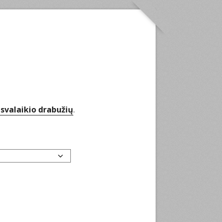
isvalaikio drabužių
.