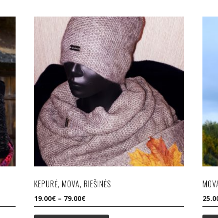
KEPURĖ, MOVA, RIEŠINĖS
MOVA
19.00
€
–
79.00
€
25.0
This