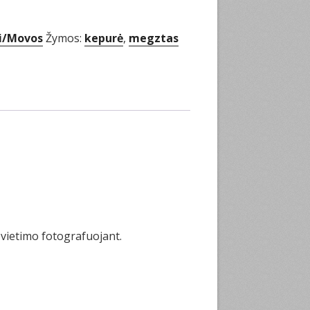
ai/Movos
Žymos:
kepurė
,
megztas
švietimo fotografuojant.