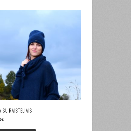
 SU RAIŠTELIAIS
0
€
This