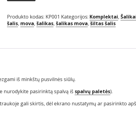
kepurė
Produkto kodas:
KP001
Kategorijos:
Komplektai
,
Šalik
šalis
,
mova
,
šalikas
,
šalikas mova
,
šiltas šalis
ezgami iš minkštų pusvilnės siūlų.
se nurodykite pasirinktą spalvą iš
spalvų paletės
).
traukoje gali skirtis, dėl ekrano nustatymų ar pasirinkto ap