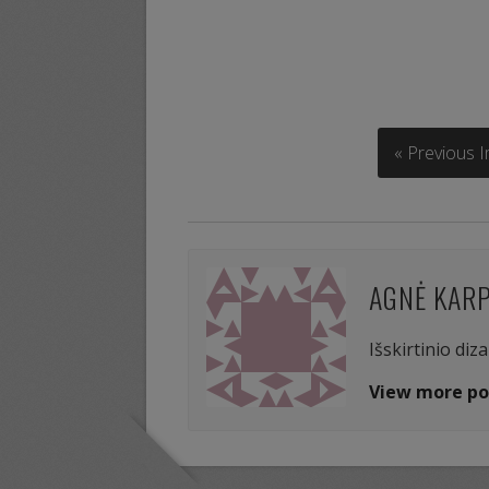
« Previous 
AGNĖ KAR
Išskirtinio diz
View more po