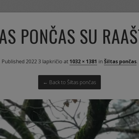
TAS PONČAS SU RAAŠ
Published
2022 3 lapkričio
at
1032 × 1381
in
Šiltas pončas
.
← Back to Šiltas pončas