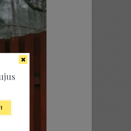
ujus
ą
I