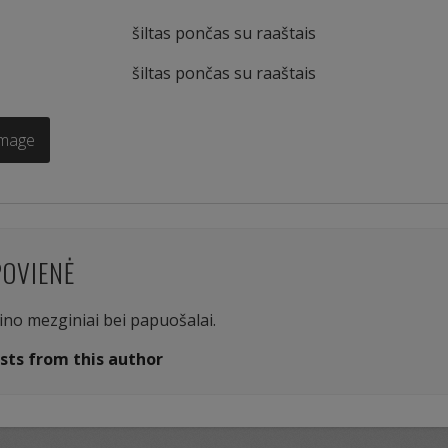
šiltas pončas su raaštais
šiltas pončas su raaštais
Image
POVIENĖ
aino mezginiai bei papuošalai.
sts from this author