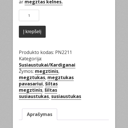
ar
megztas kelnes.
produkto
kiekis:
Šiltas
pončas
Į krepšelį
Produkto kodas:
PN2211
Kategorija:
Susiaustukai/Kardiganai
Žymos:
megztinis
,
megztukas
,
megztukas
pavasariui
,
šiltas
megztinis
,
šiltas
susiaustukas
,
susiaustukas
Aprašymas