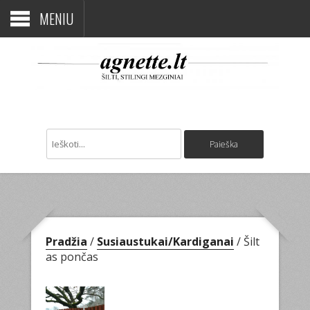
MENIU
Pradžia
/
Susiaustukai/Kardiganai
/ Šilt
as pončas