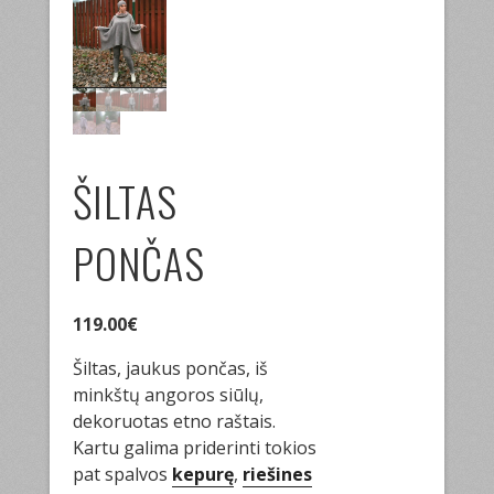
ŠILTAS
PONČAS
119.00
€
Šiltas, jaukus pončas, iš
minkštų angoros siūlų,
dekoruotas etno raštais.
Kartu galima priderinti tokios
pat spalvos
kepurę
,
riešines