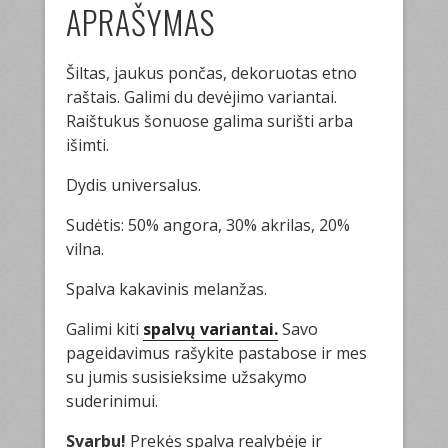
APRAŠYMAS
Šiltas, jaukus pončas, dekoruotas etno
raštais. Galimi du devėjimo variantai.
Raištukus šonuose galima surišti arba
išimti.
Dydis universalus.
Sudėtis: 50% angora, 30% akrilas, 20%
vilna.
Spalva kakavinis melanžas.
Galimi kiti
spalvų variantai.
Savo
pageidavimus rašykite pastabose ir mes
su jumis susisieksime užsakymo
suderinimui.
Svarbu!
Prekės spalva realybėje ir